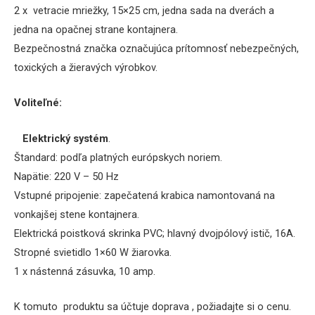
2 x vetracie mriežky,
15×25 cm, jedna sada na dverách a
jedna na opačnej strane kontajnera.
Bezpečnostná značka označujúca prítomnosť nebezpečných,
toxických a žieravých výrobkov.
Voliteľné:
Elektrický systém
.
Štandard: podľa platných európskych noriem
.
Napätie: 220 V – 50 Hz
Vstupné pripojenie: zapečatená krabica namontovaná na
vonkajšej stene kontajnera.
Elektrická poistková skrinka PVC;
hlavný dvojpólový istič, 16A.
Stropné svietidlo 1×60 W žiarovka.
1 x nástenná zásuvka, 10 amp.
K tomuto produktu sa účtuje doprava , požiadajte si o cenu.