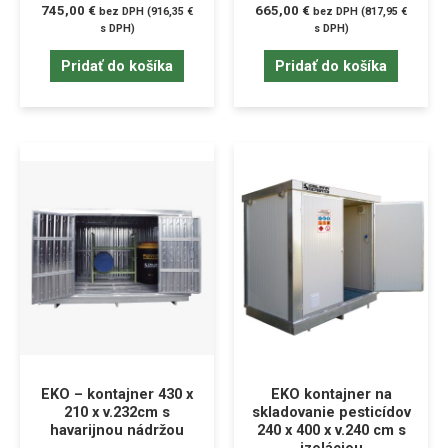
745,00
€
665,00
€
bez DPH (
916,35
€
bez DPH (
817,95
€
s DPH)
s DPH)
Pridať do košíka
Pridať do košíka
EKO – kontajner 430 x
EKO kontajner na
210 x v.232cm s
skladovanie pesticídov
havarijnou nádržou
240 x 400 x v.240 cm s