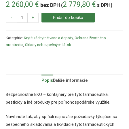
2 260,00
€
2 779,80
€
bez DPH (
s DPH)
-
+
Pridať do košíka
Kategórie:
Kryté záchytné vane a depoty
,
Ochrana životného
prostredia
,
Sklady nebezpečných látok
Popis
Ďalšie informácie
Bezpečnostné EKO – kontajnery pre fytofarmaceutiká,
pesticídy a iné produkty pre poľnohospodárske využitie.
Navrhnuté tak, aby spĺňali najnovšie požiadavky týkajúce sa
bezpečného skladovania a likvidácie fytofarmaceutických