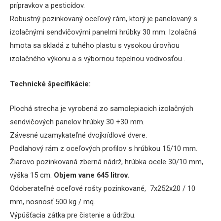
prípravkov a pesticídov.
Robustný pozinkovaný oceľový rám, ktorý je panelovaný s
izolačnými sendvičovými panelmi hrúbky 30 mm.
Izolačná
hmota sa skladá z tuhého plastu s vysokou úrovňou
izolačného výkonu a s výbornou tepelnou vodivosťou
.
Technické špecifikácie:
Plochá strecha je vyrobená zo samolepiacich izolačných
sendvičových panelov hrúbky 30 +30 mm.
Závesné uzamykateľné dvojkrídlové dvere.
Podlahový rám z oceľových profilov s hrúbkou 15/10 mm.
Žiarovo pozinkovaná zberná nádrž, hrúbka ocele 30/10 mm,
výška 15 cm.
O
bjem vane 645 l
itrov.
Odoberateľné oceľové rošty pozinkované,
7x252x20 / 10
mm, nosnosť 500 kg / mq.
Výpúšťacia zátka pre čistenie a údržbu.