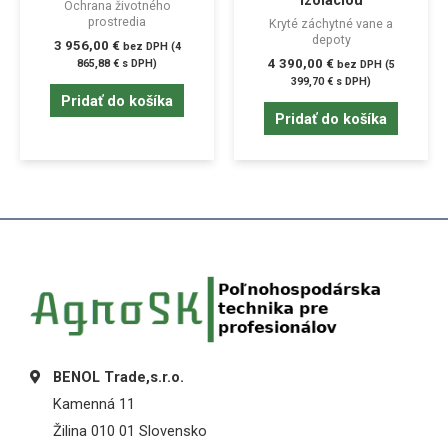
izoláciou
Ochrana životného
prostredia
Kryté záchytné vane a
depoty
3 956,00
€
bez DPH (
4
4 390,00
€
865,88
€
s DPH)
bez DPH (
5
399,70
€
s DPH)
Pridať do košíka
Pridať do košíka
BENOL Trade,s.r.o.
Kamenná 11
Žilina 010 01 Slovensko