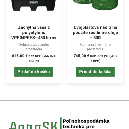
Záchytná vaňa z
Dvojplášťová nádrž na
polyetylenu
použité rastlinné oleje
VPF04PEES- 450 litrov
– 500l
Ochrana životného
Ochrana životného
prostredia
prostredia
615,00
€
745,00
€
bez DPH (
756,45
€
bez DPH (
916,35
€
s DPH)
s DPH)
Pridať do košíka
Pridať do košíka