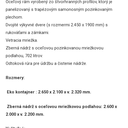
Oceľový rám vyrobený zo štvorhranných profilov, ktorý je
panelizovaný s trapézovým samonosným pozinkovaným
plechom.
Dvojité výkyvné dvere (s rozmermi 2.450 x 1900 mm) s
rukoväťami a zámkami.
Vetracia mriežka.
Zberná nádrž s oceľovou pozinkovanou mriežkovou
podlahou, 702 litrov.
Odtoková rúra pre údržbu a čistenie nádrže.
Rozmery:
Eko kontajner : 2.650 x 2.100 x v. 2.320 mm.
Zberná nádrž s oceľovou mriežkovou podlahou:
2.600 x
2.000 x v. 2.200 mm.