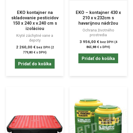
EKO kontajner na
EKO – kontajner 430 x
skladovanie pesticídov
210 x v.232cm s
150 x 240 x v.240 cm s
havarijnou nádržou
izoláciou
Ochrana životného
prostredia
Kryté záchytné vane a
depoty
3 956,00
€
bez DPH (
4
2 260,00
€
865,88
€
s DPH)
bez DPH (
2
779,80
€
s DPH)
Pridať do košíka
Pridať do košíka