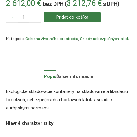
2 612,00
€
3 212,76
€
bez DPH (
s DPH)
-
+
Pridať do košíka
Kategórie:
Ochrana životného prostredia
,
Sklady nebezpečných látok
Popis
Ďalšie informácie
Ekologické skladovacie kontajnery na skladovanie a likvidáciu
toxických, nebezpečných a horľavých látok v súlade s
európskymi normami.
Hlavné charakteristiky: