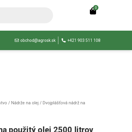
0
obchod@agrosk.sk
+421 903 511 108
stvo
/
Nádrže na olej
/ Dvojplášťová nádrž na
a použitý olej 2500 litrov