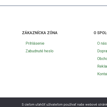
ZÁKAZNÍCKA ZÓNA
O SPOL
Prihlásenie
O nás
Zabudnuté heslo
Dopra
Obch
Rekl
Konta
S cieľom uľahčiť užívateľom používať naše webové stránk