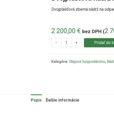
Dvojplášťová zberná nádrž na odpad
2 200,00
€
2 
bez DPH (
-
+
Pridať do 
Kategórie:
Olejové hospodárstvo
,
Nádr
Popis
Ďalšie informácie