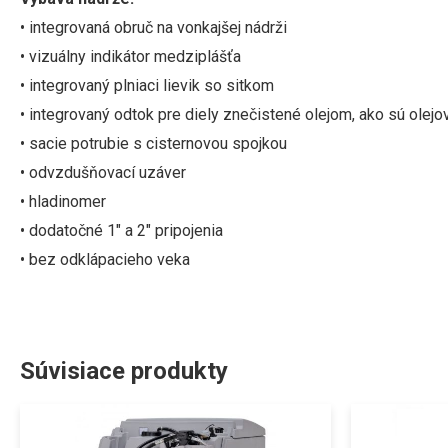
• integrovaná obruč na vonkajšej nádrži
• vizuálny indikátor medziplášťa
• integrovaný plniaci lievik so sitkom
• integrovaný odtok pre diely znečistené olejom, ako sú olejov
• sacie potrubie s cisternovou spojkou
• odvzdušňovací uzáver
• hladinomer
• dodatočné 1″ a 2″ pripojenia
•
bez odklápacieho veka
Súvisiace produkty