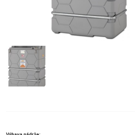
Výbava nádrže: