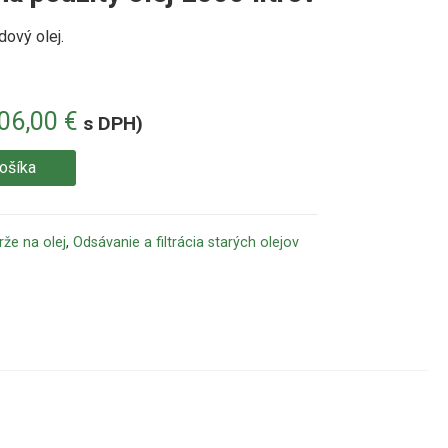
ový olej.
706,00
€
s DPH)
košíka
že na olej
,
Odsávanie a filtrácia starých olejov