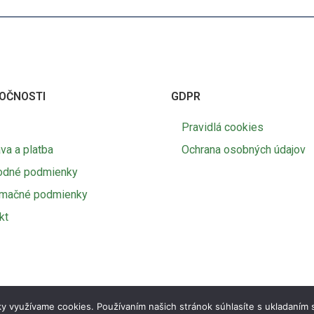
OČNOSTI
GDPR
Pravidlá cookies
va a platba
Ochrana osobných údajov
odné podmienky
amačné podmienky
kt
y využívame cookies. Používaním našich stránok súhlasíte s ukladaním 
© 2026 Agro SK | Marketing Lite
Tvorba e-shopov