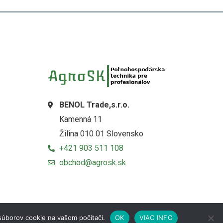
BENOL Trade,s.r.o.
Kamenná 11
Žilina 010 01 Slovensko
+421 903 511 108
obchod@agrosk.sk
súborov cookie na vašom počítači.
OK
VIAC INFO