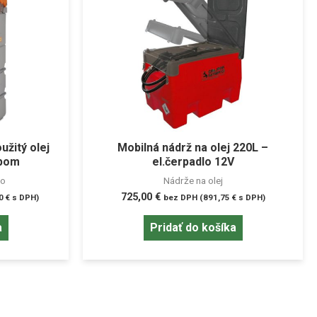
užitý olej
Mobilná nádrž na olej 220L –
opom
el.čerpadlo 12V
vo
Nádrže na olej
725,00
€
10
€
s DPH)
bez DPH (
891,75
€
s DPH)
a
Pridať do košíka