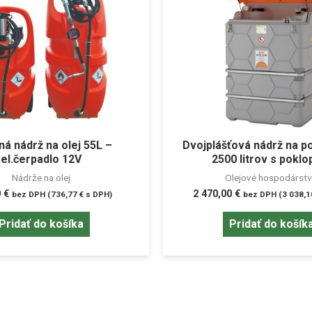
ná nádrž na olej 55L –
Dvojplášťová nádrž na po
el.čerpadlo 12V
2500 litrov s pokl
Nádrže na olej
Olejové hospodárst
0
€
2 470,00
€
bez DPH (
736,77
€
s DPH)
bez DPH (
3 038,
Pridať do košíka
Pridať do košík