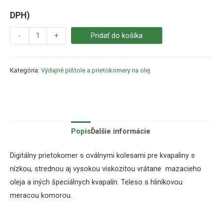
DPH)
-
+
Pridať do košíka
Kategória:
Výdajné pištole a prietokomery na olej
Popis
Ďalšie informácie
Digitálny prietokomer s oválnymi kolesami pre kvapaliny s
nízkou, strednou aj vysokou viskozitou vrátane mazacieho
oleja a iných špeciálnych kvapalín.
Teleso s hliníkovou
meracou komorou.