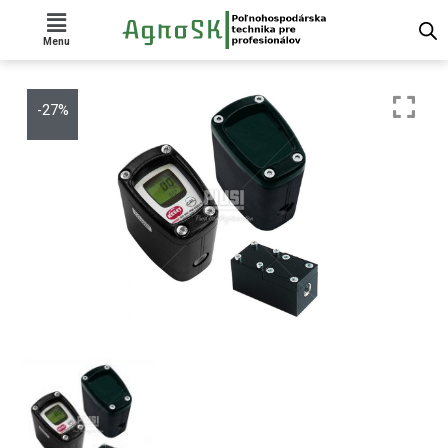
Menu
-27%