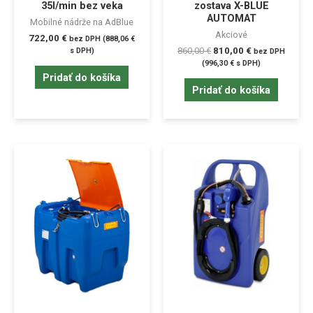
35l/min bez veka
zostava X-BLUE
AUTOMAT
Mobilné nádrže na AdBlue
Akciové
722,00
€
bez DPH (
888,06
€
860,00
€
810,00
€
s DPH)
bez DPH
(
996,30
€
s DPH)
Pridať do košíka
Pridať do košíka