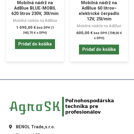
Mobilná nádrž na
Mobilná nádrž na
AdBlue BLUE-MOBIL
AdBlue 60 litrov–
620 litrov 230V, 30l/min
elektrické čerpadlo
12V, 25l/min
Mobilné nádrže na AdBlue
Mobilné nádrže na AdBlue
1 090,00
€
bez DPH (
1
600,00
€
340,70
€
s DPH)
bez DPH (
738,00
€
s DPH)
Pridať do košíka
Pridať do košíka
BENOL Trade,s.r.o.