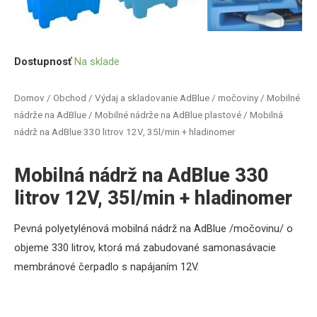
Dostupnosť
Na sklade
Domov
/
Obchod
/
Výdaj a skladovanie AdBlue / močoviny
/
Mobilné
nádrže na AdBlue
/
Mobilné nádrže na AdBlue plastové
/ Mobilná
nádrž na AdBlue 330 litrov 12V, 35l/min + hladinomer
Mobilná nádrž na AdBlue 330
litrov 12V, 35l/min + hladinomer
Pevná polyetylénová mobilná nádrž na AdBlue /močovinu/ o
objeme 330 litrov, ktorá má zabudované samonasávacie
membránové čerpadlo s napájaním 12V.