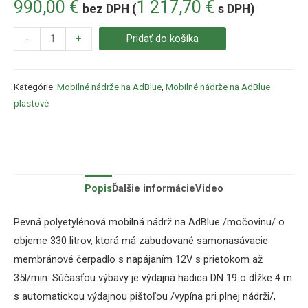
990,00
€
1 217,70
€
bez DPH (
s DPH)
-
+
Pridať do košíka
Kategórie:
Mobilné nádrže na AdBlue
,
Mobilné nádrže na AdBlue
plastové
Popis
Ďalšie informácie
Video
Pevná polyetylénová mobilná nádrž na AdBlue /močovinu/ o
objeme 330 litrov, ktorá má zabudované samonasávacie
membránové čerpadlo s napájaním 12V s prietokom až
35l/min. Súčasťou výbavy je výdajná hadica DN 19 o dĺžke 4 m
s automatickou výdajnou pištoľou /vypína pri plnej nádrži/,