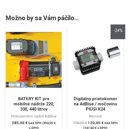
Možno by sa Vám páčilo…
-24%
BATERY KIT pre
Digitálny prietokomer
mobilné nádrže 220,
na AdBlue / močovinu
330, 440 litrov
PIUSI K24
Príslušenstvo nádrží AdBlue
Akciové
285,00
€
158,00
€
120,00
€
bez DPH (
350,55
€
bez DPH
s DPH)
(
147,60
€
s DPH)