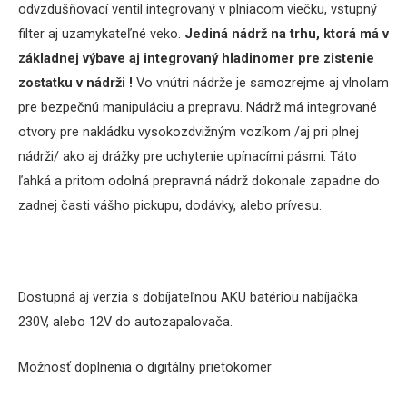
odvzdušňovací ventil integrovaný v plniacom viečku, vstupný
filter aj uzamykateľné veko.
Jediná nádrž na trhu, ktorá
má v
základnej výbave aj integrovaný hladinomer pre zistenie
zostatku v nádrži !
Vo vnútri nádrže je samozrejme aj vlnolam
pre bezpečnú manipuláciu a prepravu. Nádrž má integrované
otvory pre nakládku vysokozdvižným vozíkom /aj pri plnej
nádrži/ ako aj drážky pre uchytenie upínacími pásmi. Táto
ľahká a pritom odolná prepravná nádrž dokonale zapadne do
zadnej časti vášho pickupu, dodávky, alebo prívesu.
Dostupná aj verzia s dobíjateľnou AKU batériou nabíjačka
230V, alebo 12V do autozapalovača.
Možnosť doplnenia o digitálny prietokomer