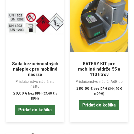
Sada bezpečnostných
BATERY KIT pre
nálepiek pre mobilné
mobilné nádrže 55 a
nádrže
110 litrov
Príslušenstvo nádrží na
Príslušenstvo nádrží AdBlue
naftu
280,00
€
bez DPH (
344,40
€
20,00
€
bez DPH (
24,60
€
s
s DPH)
DPH)
Pridať do košíka
Pridať do košíka