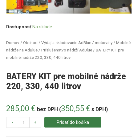
Dostupnosť
Na sklade
Domov
/
Obchod
/
Výdaj a skladovanie AdBlue / močoviny
/
Mobilné
nádrže na AdBlue
/
Príslušenstvo nádrží AdBlue
/ BATERY KIT pre
mobilné nádrže 220, 330, 440 litrov
BATERY KIT pre mobilné nádrže
220, 330, 440 litrov
285,00
€
350,55
€
bez DPH (
s DPH)
-
+
Pridať do košíka