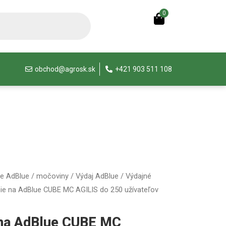
0
obchod@agrosk.sk
+421 903 511 108
ie AdBlue / močoviny
/
Výdaj AdBlue
/
Výdajné
nie na AdBlue CUBE MC AGILIS do 250 užívateľov
 na AdBlue CUBE MC