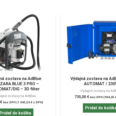
ná zostava na AdBlue
Výdajná zostava na Ad
ZARA BLUE 3 PRO –
AUTOMAT / 230
MAT/DIG – 3D filter
Výdajné zostavy na Ad
ajné zostavy na AdBlue
735,00
€
bez DPH (
904,05
€
bez DPH (
1 045,50
€
s DPH)
Pridať do košík
Pridať do košíka