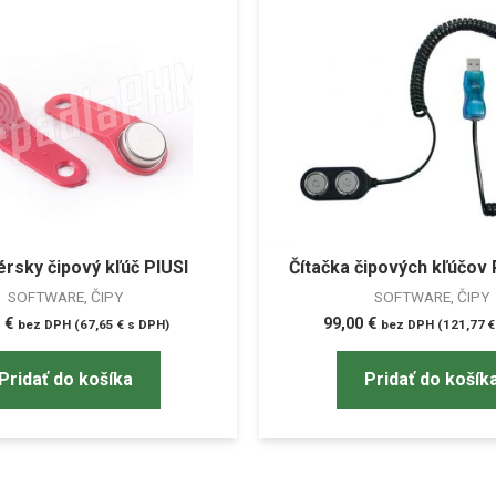
rsky čipový kľúč PIUSI
Čítačka čipových kľúčov
SOFTWARE, ČIPY
SOFTWARE, ČIPY
0
€
99,00
€
bez DPH (
67,65
€
s DPH)
bez DPH (
121,77
€
Pridať do košíka
Pridať do košík