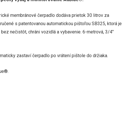
ické membránové čerpadlo dodáva prietok 30 litrov za
aručené s patentovanou automatickou pištoľou SB325, ktorá je
ez nečistôt, chráni vozidlá a vybavenie. 6-metrová, 3/4″
ticky zastaví čerpadlo po vrátení pištole do držiaka.
lue®.