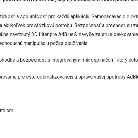
kosť a spoľahlivosť pre každú aplikáciu. Samonasávacie elektr
pĺňa akúkoľvek prevádzkovú potrebu. Bezpečnosť a presnosť sú z
ne navrhnutý 3D filter pre AdBlue® navyše zaisťuje dávkovanie b
 jednoduchú manipuláciu počas používania.
odlie a bezpečnosť s integrovaným mikrospínačom, ktorý automa
rovanie pre ešte optimalizovanejšiu správu vašej spotreby AdB
ntilom