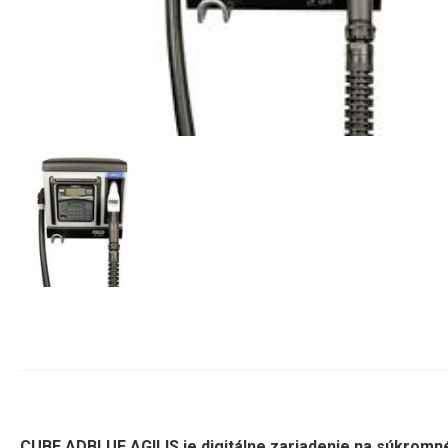
CUBE ADBLUE AGILIS je digitálne zariadenie na súkromné 