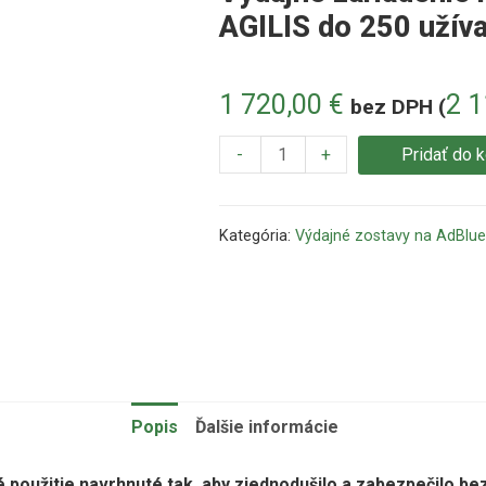
AGILIS do 250 užív
1 720,00
€
2 
bez DPH (
-
+
Pridať do 
Kategória:
Výdajné zostavy na AdBlue
Popis
Ďalšie informácie
​​použitie navrhnuté tak, aby zjednodušilo a zabezpečilo b