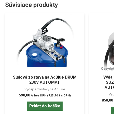
Súvisiace produkty
Sudová zostava na AdBlue DRUM
Výdaj
230V AUTOMAT
SUZ
AUTO
Výdajné zostavy na AdBlue
Výd
590,00
€
bez DPH (
725,70
€
s DPH)
850,00
Pridať do košíka