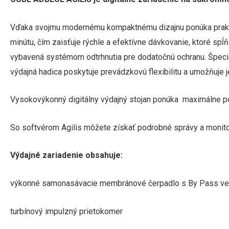
Vďaka svojmu modernému kompaktnému dizajnu ponúka praktic
minútu, čím zaisťuje rýchle a efektívne dávkovanie, ktoré s
vybavená systémom odtrhnutia pre dodatočnú ochranu. Špeciál
výdajná hadica poskytuje prevádzkovú flexibilitu a umožňuje
Vysokovýkonný digitálny výdajný stojan ponúka maximálne poh
So softvérom Agilis môžete získať podrobné správy a monito
Výdajné zariadenie obsahuje:
výkonné samonasávacie membránové čerpadlo s By Pass ve
turbínový impulzný prietokomer