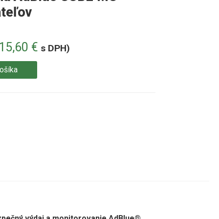
ateľov
115,60
€
s DPH)
košíka
ezpečný výdaj a monitorovanie AdBlue®.