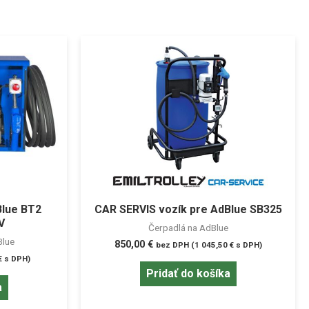
Blue BT2
CAR SERVIS vozík pre AdBlue SB325
V
Čerpadlá na AdBlue
Blue
850,00
€
bez DPH (
1 045,50
€
s DPH)
€
s DPH)
Pridať do košíka
a