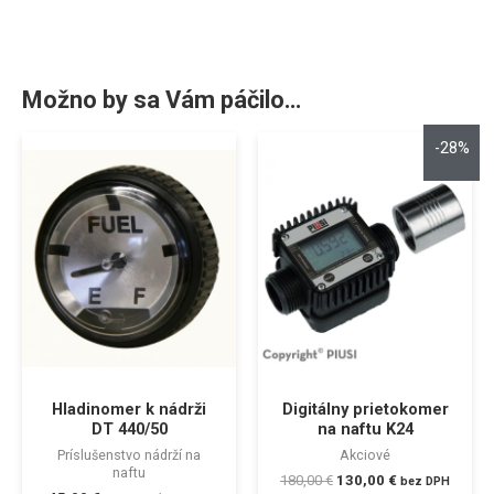
Možno by sa Vám páčilo…
-28%
Hladinomer k nádrži
Digitálny prietokomer
DT 440/50
na naftu K24
Príslušenstvo nádrží na
Akciové
naftu
180,00
€
130,00
€
bez DPH