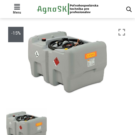
Menu
-15%