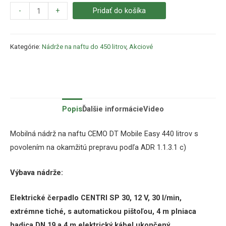
-
+
Pridať do košíka
Kategórie:
Nádrže na naftu do 450 litrov
,
Akciové
Popis
Ďalšie informácie
Video
Mobilná nádrž na naftu CEMO DT Mobile Easy 440 litrov s
povolením na okamžitú prepravu podľa ADR 1.1.3.1 c)
Výbava nádrže:
Elektrické čerpadlo CENTRI SP 30, 12 V, 30 l/min,
extrémne tiché, s automatickou pištoľou, 4 m plniaca
hadica DN 19 a 4 m elektrický kábel ukončený