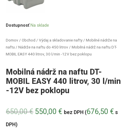
Dostupnosť
Na sklade
Domov
/
Obchod
/
Výdaj a skladovanie nafty
/
Mobilné nádrže na
naftu
/
Nádrže na naftu do 450 litrov
/ Mobilná nádrž na naftu DT-
MOBIL EASY 440 litrov, 30 l/min -12V bez poklopu
Mobilná nádrž na naftu DT-
MOBIL EASY 440 litrov, 30 l/min
-12V bez poklopu
650,00
€
550,00
€
676,50
€
bez DPH (
s
DPH)