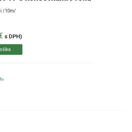
i /10m/
€
s DPH)
košíka
tu