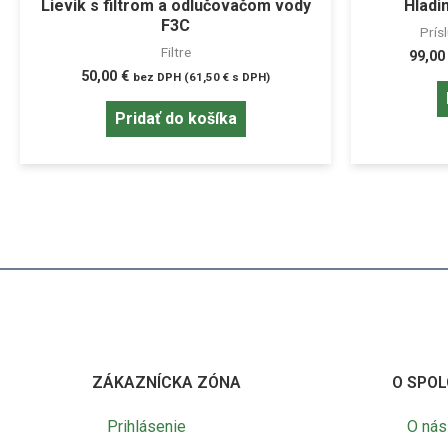
Lievik s filtrom a odlučovačom vody
Hladi
F3C
Prís
Filtre
99,0
50,00
€
bez DPH (
61,50
€
s DPH)
Pridať do košíka
ZÁKAZNÍCKA ZÓNA
O SPOL
Prihlásenie
O nás