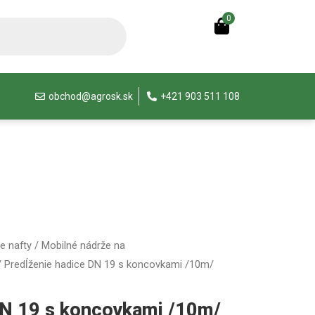
0
obchod@agrosk.sk
+421 903 511 108
e nafty
/
Mobilné nádrže na
 Predĺženie hadice DN 19 s koncovkami /10m/
DN 19 s koncovkami /10m/