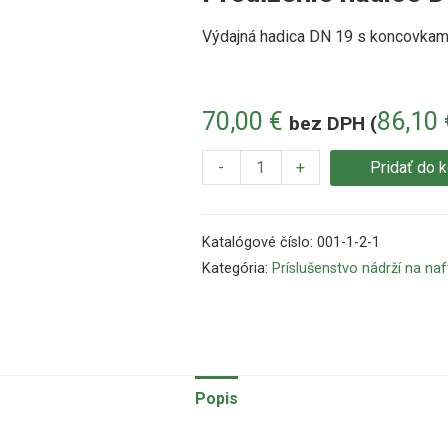
Výdajná hadica DN 19 s koncovkam
70,00
€
86,10
bez DPH (
-
+
Pridať do 
Katalógové číslo:
001-1-2-1
Kategória:
Príslušenstvo nádrží na naf
Popis