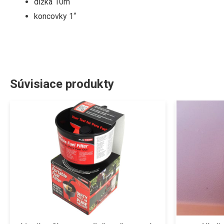
dĺžka 10m
koncovky 1“
Súvisiace produkty