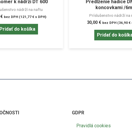
nomer k nádrži DT 600
Predĺženie hadice D
koncovkami /6m
lušenstvo nádrží na naftu
Príslušenstvo nádrží na 
0
€
bez DPH (
121,77
€
s DPH)
30,00
€
bez DPH (
36,90
€
Pridať do košíka
Pridať do košík
OČNOSTI
GDPR
Pravidlá cookies