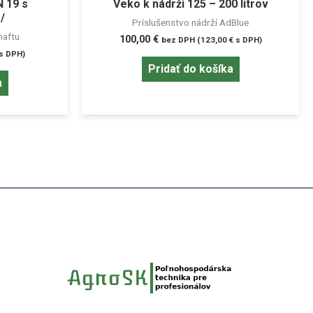
N 19 s
Veko k nádrži 125 – 200 litrov
/
Príslušenstvo nádrží AdBlue
naftu
100,00
€
bez DPH (
123,00
€
s DPH)
s DPH)
Pridať do košíka
a