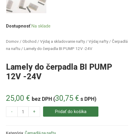
Dostupnosť
Na sklade
Domov
/
Obchod
/
Výdaj a skladovanie nafty
/
Výdaj nafty
/
Čerpadlá
na naftu
/ Lamely do čerpadla BI PUMP 12V -24V
Lamely do čerpadla BI PUMP
12V -24V
25,00
€
30,75
€
bez DPH (
s DPH)
-
+
Pridať do košíka
Kategória:
Čerpadlá na naftu