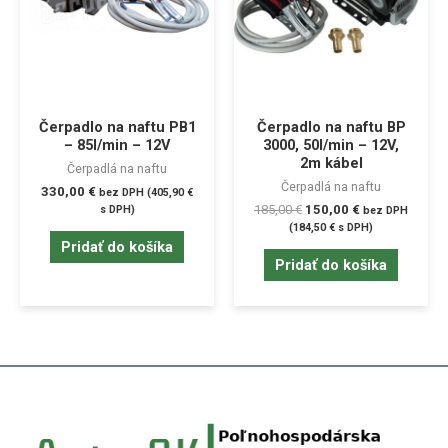
Čerpadlo na naftu PB1
Čerpadlo na naftu BP
– 85l/min – 12V
3000, 50l/min – 12V,
2m kábel
Čerpadlá na naftu
Čerpadlá na naftu
330,00
€
bez DPH (
405,90
€
185,00
€
150,00
€
s DPH)
bez DPH
(
184,50
€
s DPH)
Pridať do košíka
Pridať do košíka