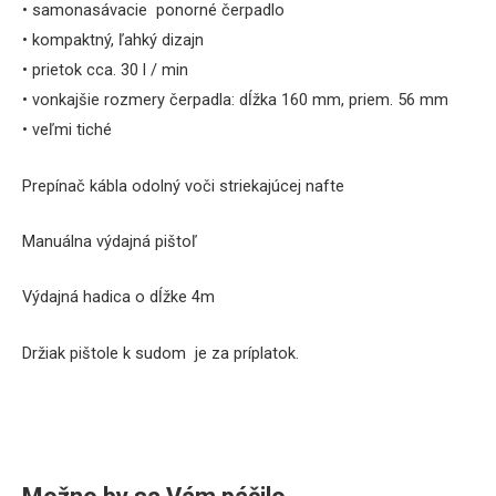
• samonasávacie ponorné čerpadlo
• kompaktný, ľahký dizajn
• prietok cca.
30 l / min
• vonkajšie rozmery čerpadla:
dĺžka 160 mm, priem.
56 mm
• veľmi tiché
Prepínač kábla odolný voči striekajúcej nafte
Manuálna výdajná pištoľ
Výdajná hadica o dĺžke 4m
Držiak pištole k sudom je za príplatok.