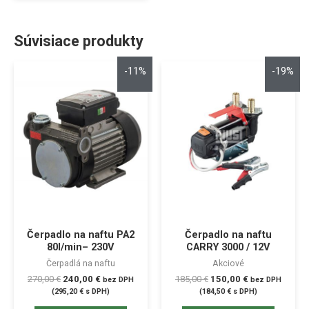
Súvisiace produkty
-11%
-19%
Čerpadlo na naftu PA2
Čerpadlo na naftu
80l/min– 230V
CARRY 3000 / 12V
Čerpadlá na naftu
Akciové
270,00
€
240,00
€
185,00
€
150,00
€
bez DPH
bez DPH
(
295,20
€
s DPH)
(
184,50
€
s DPH)