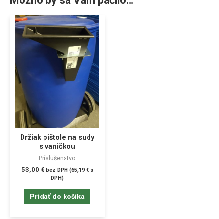
Možno by sa Vám páčilo…
Držiak pištole na sudy
s vaničkou
Príslušenstvo
53,00
€
bez DPH (
65,19
€
s
DPH)
Pridať do košíka