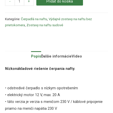
-
+
Pridať do košíka
Kategórie:
Čerpadlá na naftu
,
Výdajné zostavy na naftu bez
prietokomera
,
Zostavy na naftu sudové
Popis
Ďalšie informácie
Video
Nízkonákladové riešenie čerpania nafty.
• odstredivé čerpadlo s nízkym opotrebením
• elektrický motor 12 V, max.
20 A
• táto verzia je verzia s meničom 230 V /
káblové pripojenie
priamo na meniči napätia 230 V